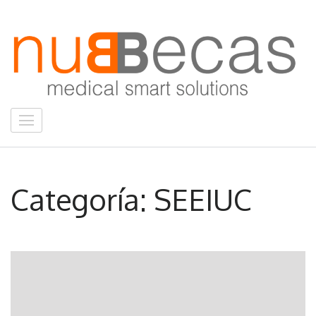
Saltar
al
contenido
(presiona
la
tecla
nuBBecas
Intro)
medical smart solutions
Categoría:
SEEIUC